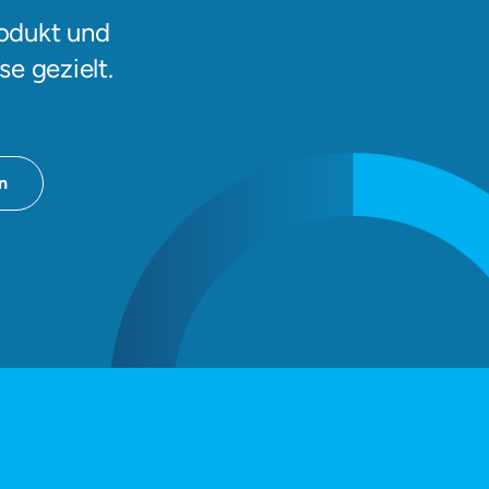
rodukt und
e gezielt.
n